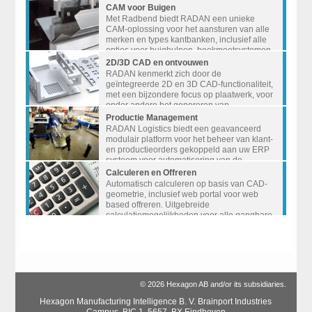
en ontladingsystemen en sorteerrobots.
CAM voor Buigen
Met Radbend biedt RADAN een unieke
CAM-oplossing voor het aansturen van alle
merken en types kantbanken, inclusief alle
opties voor buighulpen, hoekmeetsystemen
en 3D visualisatie.
2D/3D CAD en ontvouwen
RADAN kenmerkt zich door de
geïntegreerde 2D en 3D CAD-functionaliteit,
met een bijzondere focus op plaatwerk, voor
onder andere het genereren van
plaatwerkuitslagen op basis van
Productie Management
buigtechnologie.
RADAN Logistics biedt een geavanceerd
modulair platform voor het beheer van klant-
en productieorders gekoppeld aan uw ERP
systeem voor automatisering van de
workflow op de werkvoorbereiding en de
Calculeren en Offreren
aansturing van het productieproces.
Automatisch calculeren op basis van CAD-
geometrie, inclusief web portal voor web
based offreren. Uitgebreide
calculatiemogelijkheden voor alle gangbare
plaatbewerkingen.
© 2026 Hexagon AB and/or its subsidiaries.
Hexagon Manufacturing Intelligence B. V. Brainport Industries
Campus, BIC 1, 5657, BX Eindhoven