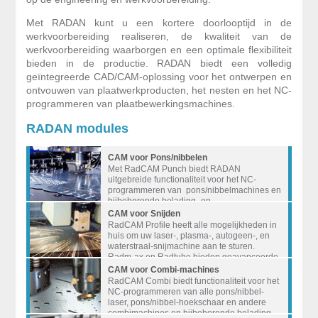
Met RADAN kunt u een kortere doorlooptijd in de
werkvoorbereiding realiseren, de kwaliteit van de
werkvoorbereiding waarborgen en een optimale flexibiliteit
bieden in de productie. RADAN biedt een volledig
geïntegreerde CAD/CAM-oplossing voor het ontwerpen en
ontvouwen van plaatwerkproducten, het nesten en het NC-
programmeren van plaatbewerkingsmachines.
RADAN modules
CAM voor Pons/nibbelen
Met RadCAM Punch biedt RADAN
uitgebreide functionaliteit voor het NC-
programmeren van pons/nibbelmachines en
bijbehorende belading- en
ontladingsystemen.
CAM voor Snijden
RadCAM Profile heeft alle mogelijkheden in
huis om uw laser-, plasma-, autogeen-, en
waterstraal-snijmachine aan te sturen.
Radm-ax en Radtube bieden geavanceerde
mogelijkheden voor 3D lasersnijden van
CAM voor Combi-machines
plaatwerk- en buisproducten.
RadCAM Combi biedt functionaliteit voor het
NC-programmeren van alle pons/nibbel-
laser, pons/nibbel-hoekschaar en andere
combimachines en bijbehorende belading-